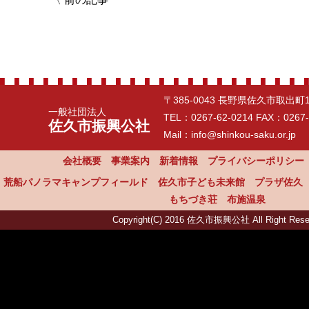
〒385-0043 長野県佐久市取出町
一般社団法人
TEL：
0267-62-0214
FAX：0267-
佐久市振興公社
Mail：info@shinkou-saku.or.jp
会社概要
事業案内
新着情報
プライバシーポリシー
荒船パノラマキャンプフィールド
佐久市子ども未来館
プラザ佐久
もちづき荘
布施温泉
Copyright(C) 2016 佐久市振興公社 All Right Rese