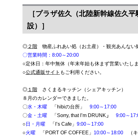
［プラザ佐久（北陸新幹線佐久平
設）］
◎
２階
物産ふれあい処（お土産）・観光あんな
〇営業時間：8:00～20:00
○定休日：
年中無休
（年末年始も休まず営業いたし
○
公式通販サイト
もご利用ください。
◎
１階
さくまるキッチン（シェアキッチン）
８月のカレンダーできました。
〇
水・木曜
「hibiの台所」
9:00～17:00
〇
金・土曜
「Sorry, that I’m DRUNK
」
9:00～17:
○
日・月曜
「I’s Cafe」
9:00～17:00
○
火曜
「PORT OF COFFEE」
10:00～18:00
（キ