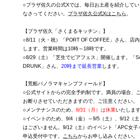
○プラザ佐久の公式Xでは、毎日お土産を紹介して
なさってください。
プラザ佐久公式Xはこちら
。
【プラザ佐久「さくまるキッチン」】
○8/11（火・祝）「PORT OF COFFEE」さん、
します。営業時間は10時～18時です。
○8/29（土）「芝生でビアフェス」開催します。「Sorry, 
DRUNK」さん、
20時まで延長営業
します。
【荒船パノラマキャンプフィールド】
○公式サイトからの完全予約制です。満員の場合、
お断りさせていただきますので、ご注意ください。
○メンテナンスのた
め、
8/31（月）は休業
いたしま
○イベントのため、9/4（金）～9/5（土）、9/12
はございません。9/12（土）のイベント「APC女
申込受付中です。
こちら
からお申し込みください。