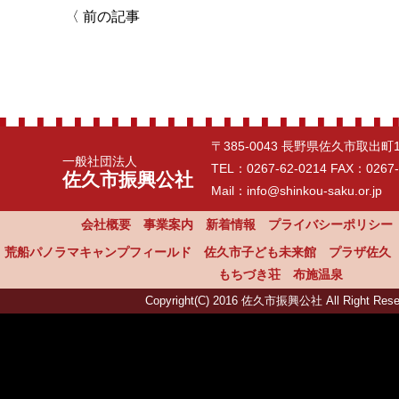
〈
前の記事
〒385-0043 長野県佐久市取出町
一般社団法人
TEL：
0267-62-0214
FAX：0267-
佐久市振興公社
Mail：info@shinkou-saku.or.jp
会社概要
事業案内
新着情報
プライバシーポリシー
荒船パノラマキャンプフィールド
佐久市子ども未来館
プラザ佐久
もちづき荘
布施温泉
Copyright(C) 2016 佐久市振興公社 All Right Rese