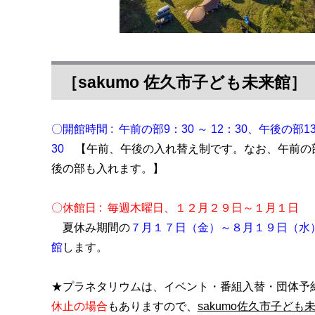
［sakumo 佐久市子ども未来館］
〇開館時間 : 午前の部9：30 ～ 12：30、午後の部13：
30
【午前、午後の入れ替え制です。なお、午前の
後の部も入れます。】
〇休館日 : 毎週木曜日、１２月２９日～１月１日
夏休み期間の
７月１７日（金）～８月１９日（水
館
します。
★プラネタリウムは、イベント・番組入替・団体予
休止の場合
もありますので、
sakumo佐久市子ど