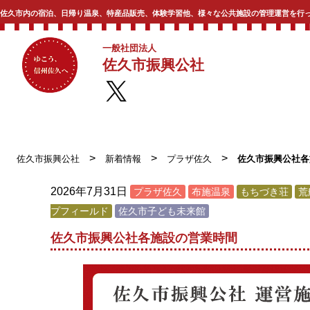
佐久市内の宿泊、日帰り温泉、特産品販売、体験学習他、様々な公共施設の管理運営を行
一般社団法人
佐久市振興公社
>
>
>
佐久市振興公社
新着情報
プラザ佐久
佐久市振興公社各
2026年7月31日
プラザ佐久
布施温泉
もちづき荘
荒
プフィールド
佐久市子ども未来館
佐久市振興公社各施設の営業時間