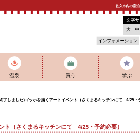
佐久市内の宿泊
文字サ
大
中
インフォメーション
温泉
買う
学ぶ
施温泉
プラザ佐久
佐久市子ども未
(終了しました)ゴッホを描くアートイベント（さくまるキッチンにて 4/25・
ント（さくまるキッチンにて 4/25・予約必要）