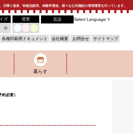
、日帰り温泉、特産品販売、体験学習他、様々な公共施設の管理運営を行っています。
イズ
背景
Select Language
▼
言語
小
各種印刷用ドキュメント
会社概要
お問合せ
サイトマップ
暮らす
来館
佐久平駅前駐車場
宝寿霊園
予約必要）