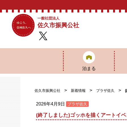
一般社団法人
佐久市振興公社
泊まる
荒船パノラマキャン
もちづき荘
布
プフィールド
>
>
>
佐久市振興公社
新着情報
プラザ佐久
2026年4月9日
プラザ佐久
(終了しました)ゴッホを描くアートイベ